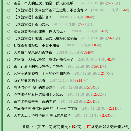
◎
茶是一个人的狂欢，酒是一群人的孤单！
[2018-05-15] (阅读
5493
次)
◎
【众益堂语】为何普洱茶不会过期、不会变坏？
[2018-05-10] (阅读
5556
次)
◎
【众益堂语】茶遇知音！
[2018-05-08] (阅读
5489
次)
◎
【众益堂语】茶与女人
[2018-05-07] (阅读
5538
次)
◎
这是我爱喝茶的理由，你认同么？
[2018-04-17] (阅读
5344
次)
◎
【众益堂语】书法，是女人最好的化妆品
[2018-04-06] (阅读
5628
次)
◎
柠檬茶有啥好处，不看不知道
[2018-01-25] (阅读
5686
次)
◎
50岁后不要总是粗茶淡饭
[2018-01-16] (阅读
5949
次)
◎
为啥我一天喝八杯水，身体还那么差？
[2018-01-07] (阅读
5782
次)
◎
茶，让衰老的脚步慢些，再慢些
[2017-12-29] (阅读
5981
次)
◎
从写字的笔迹看一个人的心理和性格
[2017-12-26] (阅读
2147
次)
◎
我们的痛苦源于执着
[2017-12-10] (阅读
2144
次)
◎
书法与心理治疗的奇妙结合
[2017-12-06] (阅读
5784
次)
◎
冬季喝茶的五种选法和十大禁忌
[2017-11-30] (阅读
2063
次)
◎
茶艺术书法中关于茶的内容
[2017-11-22] (阅读
2081
次)
◎
静品着茶香 寻求纷杂中的一丝平和与宁静
[2017-11-12] (阅读
2211
次)
◎
人有人品，茶有茶德 世事无常总如茶
[2017-11-11] (阅读
2023
次)
首页 上一页
下一页
尾页
页次：
1
/24
页 共
473
条记录
20
条记录/页 转到