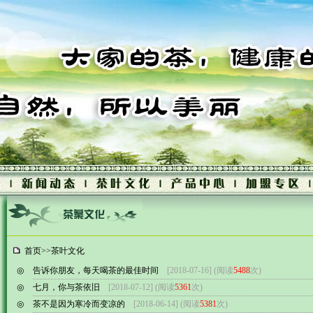
首页
>>
茶叶文化
◎
告诉你朋友，每天喝茶的最佳时间
[2018-07-16] (阅读
5488
次)
◎
七月，你与茶依旧
[2018-07-12] (阅读
5361
次)
◎
茶不是因为寒冷而变凉的
[2018-06-14] (阅读
5381
次)